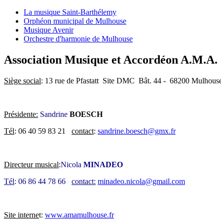
La musique Saint-Barthélemy
Orphéon municipal de Mulhouse
Musique Avenir
Orchestre d'harmonie de Mulhouse
Association Musique et Accordéon A.M.A.
Siège social
: 13 rue de Pfastatt Site DMC Bât. 44 - 68200 Mulhous
Présidente:
Sandrine
BOESCH
Tél
: 06 40 59 83 21
contact
:
sandrine.boesch@gmx.fr
Directeur musical
:
Nicola
MINADEO
Tél
: 06 86 44 78 66
contact:
minadeo.nicola@gmail.com
Site interne
t:
www.amamulhouse.fr