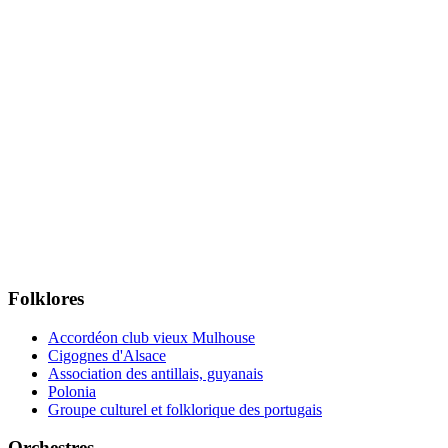
Folklores
Accordéon club vieux Mulhouse
Cigognes d'Alsace
Association des antillais, guyanais
Polonia
Groupe culturel et folklorique des portugais
Orchestres