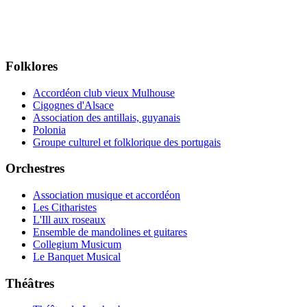
Folklores
Accordéon club vieux Mulhouse
Cigognes d'Alsace
Association des antillais, guyanais
Polonia
Groupe culturel et folklorique des portugais
Orchestres
Association musique et accordéon
Les Citharistes
L'Ill aux roseaux
Ensemble de mandolines et guitares
Collegium Musicum
Le Banquet Musical
Théâtres