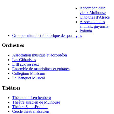
Accordéon club
vieux Mulhouse
Cigognes d'Alsace
Association des
antillais, guyanais
Polonia
Groupe culturel et folklorique des portugais
Orchestres
Association musique et accordéon
Les Citharistes
L'Ill aux roseaux
Ensemble de mandolines et guitares
Collegium Musicum
Le Banquet Musical
Théâtres
Théâtre du Lerchenberg
Théâtre alsacien de Mulhouse
Théâtre Saint-Fridolin
Cercle théâtral alsacien