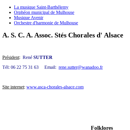
La musique Saint-Barthélemy
Orphéon municipal de Mulhouse
Musique Avenir
Orchestre d'harmonie de Mulhouse
A. S. C. A. Assoc. Stés Chorales d' Alsace
Président
:
René
SUTTER
Tél: 06 22 75 31 63 Email:
rene.sutter@wanadoo.fr
Site internet
:
www.asca-chorales-alsace.com
Folklores