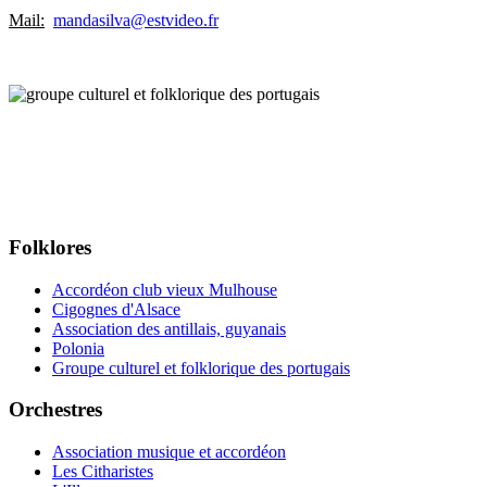
Mail:
mandasilva@estvideo.fr
Folklores
Accordéon club vieux Mulhouse
Cigognes d'Alsace
Association des antillais, guyanais
Polonia
Groupe culturel et folklorique des portugais
Orchestres
Association musique et accordéon
Les Citharistes