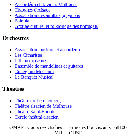
Accordéon club vieux Mulhouse
Cigognes d'Alsace
Association des antillais, guyanais
Polonia
Groupe culturel et folklorique des portugais
Orchestres
Association musique et accordéon
Les Citharistes
L'Ill aux roseaux
Ensemble de mandolines et guitares
Collegium Musicum
Le Banquet Musical
Théâtres
Théâtre du Lerchenberg
Théâtre alsacien de Mulhouse
Théâtre Saint-Fridolin
Cercle théâtral alsacien
OMAP - Cours des chaînes - 15 rue des Franciscains - 68100
MULHOUSE